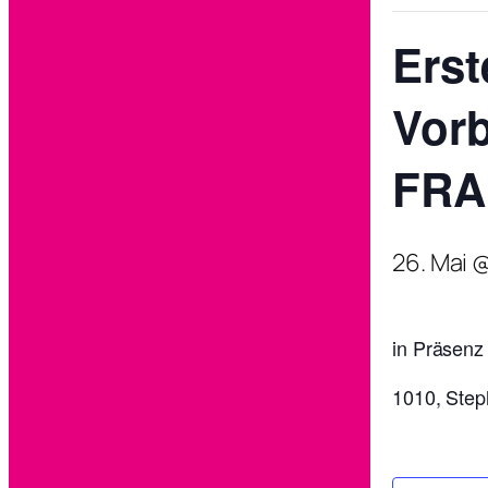
Erst
Vorb
FRA
26. Mai 
in Präsenz
1010, Step