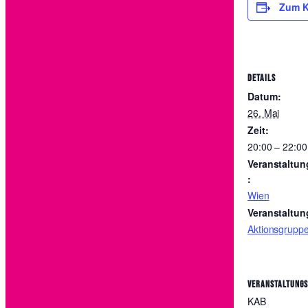
Zum K
DETAILS
Datum:
26. Mai
Zeit:
20:00 – 22:00
Veranstaltun
:
Wien
Veranstaltun
Aktionsgrupp
VERANSTALTUNG
KAB