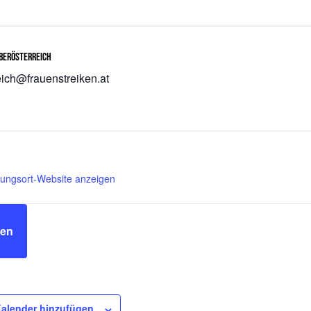
berösterreich
eich@frauenstreiken.at
tungsort-Website anzeigen
men
alender hinzufügen