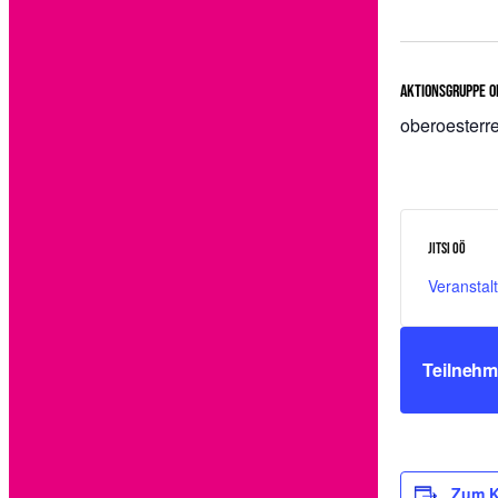
Aktionsgruppe O
oberoesterr
Jitsi OÖ
Veranstal
Teilneh
Zum K