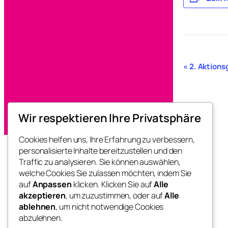
V
«
2. Aktions
e
r
a
n
Wir respektieren Ihre Privatsphäre
s
t
Cookies helfen uns, Ihre Erfahrung zu verbessern,
a
personalisierte Inhalte bereitzustellen und den
l
Traffic zu analysieren. Sie können auswählen,
FRAUEN*Streiken
t
welche Cookies Sie zulassen möchten, indem Sie
u
auf
Anpassen
klicken. Klicken Sie auf
Alle
akzeptieren
, um zuzustimmen, oder auf
Alle
n
Österreichweit am 3. 5. 2027
ablehnen
, um nicht notwendige Cookies
g
abzulehnen.
-